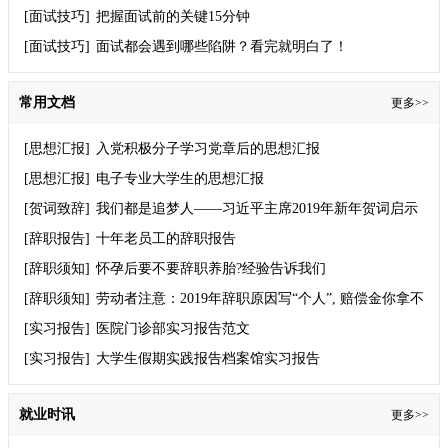
[面试技巧]
把握面试前的关键15分钟
[面试技巧]
面试都会遇到哪些陷阱？看完就明白了！
常用文档
更多>>
[思想汇报]
入党积极分子学习党章后的思想汇报
[思想汇报]
电子专业大学生的思想汇报
[贺词致辞]
我们都是追梦人——习近平主席2019年新年贺词启示
录
[辞职报告]
十年老员工的辞职报告
[辞职须知]
怀孕后要不要辞职养胎?经验告诉我们
[辞职须知]
劳动者注意：2019年辞职原因写“个人”, 赔偿金你拿不
到！
[实习报告]
医院门诊部实习报告范文
[实习报告]
大学生假期实践报告档案馆实习报告
就业时讯
更多>>