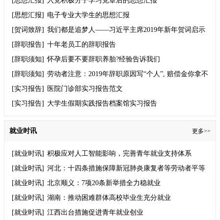
[思想汇报]
入党积极分子学习党章后的思想汇报
[思想汇报]
电子专业大学生的思想汇报
[贺词致辞]
我们都是追梦人——习近平主席2019年新年贺词启示
录
[辞职报告]
十年老员工的辞职报告
[辞职须知]
怀孕后要不要辞职养胎?经验告诉我们
[辞职须知]
劳动者注意：2019年辞职原因写“个人”, 赔偿金你拿不
到！
[实习报告]
医院门诊部实习报告范文
[实习报告]
大学生假期实践报告档案馆实习报告
就业时讯
更多>>
[就业时讯]
积极应对人工智能影响，完善青年就业支持体系
[就业时讯]
河北：十四条措施保障新冠肺炎康复者等劳动者平等
就业权利
[就业时讯]
北京顺义：7项20条新举措全力稳就业
[就业时讯]
湖南：推动困难群体高校毕业生充分就业
[就业时讯]
江西出台措施促进青年就业创业