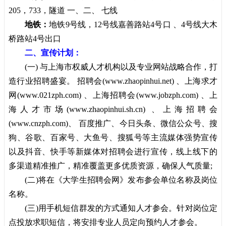
205，733，隧道 一、二、 七线
地铁：
地铁9号线，12号线嘉善路站4号口 、4号线大木
桥路站4号出口
二、宣传计划：
(一) 与上海市权威人才机构以及专业网站战略合作，打
造行业招聘盛宴。
招聘会
(
www.zhaopinhui.net
) 、上海求才
网(www.021zph.com) 、
上海招聘会
(
www.jobzph.com
) 、
上
海人才市场
(
www.zhaopinhui.sh.cn
) 、
上海招聘会
(
www.cnzph.com
)、 百度推广、今日头条、微信公众号、搜
狗、谷歌、百家号、大鱼号、搜狐号等主流媒体强势宣传
以及抖音、快手等新媒体对招聘会进行宣传，线上线下的
多渠道精准推广，精准覆盖更多优质资源，确保人气质量;
(二)将在《大学生招聘会网》发布参会单位名称及岗位
名称。
(三)用手机短信群发的方式通知人才参会。针对岗位定
点投放求职短信，将安排专业人员定向预约人才参会。