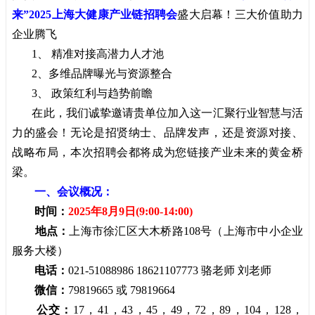
来”2025上海大健康产业链招聘会
盛大启幕！三大价值助力
企业腾飞
1、 精准对接高潜力人才池
2、多维品牌曝光与资源整合
3、 政策红利与趋势前瞻
在此，我们诚挚邀请贵单位加入这一汇聚行业智慧与活
力的盛会！无论是招贤纳士、品牌发声，还是资源对接、
战略布局，本次招聘会都将成为您链接产业未来的黄金桥
梁。
一、会议概况：
时间：
2025年8月9日(9:00-14:00)
地点：
上海市徐汇区大木桥路108号（上海市中小企业
服务大楼）
电话：
021-51088986 18621107773 骆老师 刘老师
微信：
79819665 或 79819664
公交：
17，41，43，45，49，72，89，104，128，