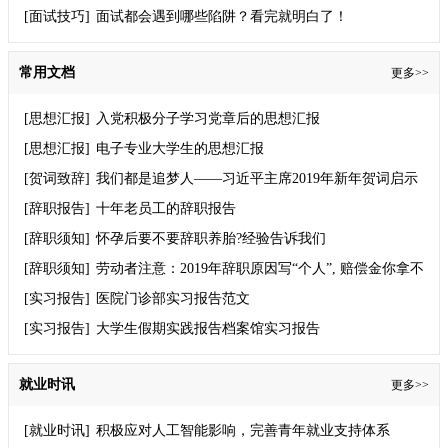
[面试技巧]
面试都会遇到哪些陷阱？看完就明白了！
常用文档
更多>>
[思想汇报]
入党积极分子学习党章后的思想汇报
[思想汇报]
电子专业大学生的思想汇报
[贺词致辞]
我们都是追梦人——习近平主席2019年新年贺词启示
录
[辞职报告]
十年老员工的辞职报告
[辞职须知]
怀孕后要不要辞职养胎?经验告诉我们
[辞职须知]
劳动者注意：2019年辞职原因写“个人”, 赔偿金你拿不
到！
[实习报告]
医院门诊部实习报告范文
[实习报告]
大学生假期实践报告档案馆实习报告
就业时讯
更多>>
[就业时讯]
积极应对人工智能影响，完善青年就业支持体系