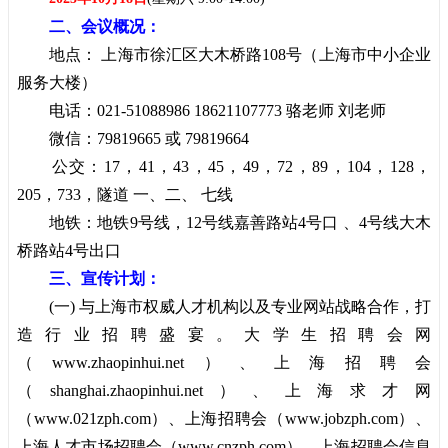
二、会议概况：
地点： 上海市徐汇区大木桥路108号（上海市中小企业
服务大楼）
电话：021-51088986 18621107773 骆老师 刘老师
微信：79819665 或 79819664
公交：17，41，43，45，49，72，89，104，128，
205，733，隧道 一、二、 七线
地铁：地铁9号线，12号线嘉善路站4号口 、4号线大木
桥路站4号出口
三、宣传计划：
(一) 与上海市权威人才机构以及专业网站战略合作，打
造行业招聘盛宴。
大学生招聘会
网
（www.zhaopinhui.net）、
上海招聘会
（
shanghai.zhaopinhui.net
）、
上海求才网
（www.021zph.com）、
上海招聘会
（www.jobzph.com）、
上海人才市场招聘会
（www.cnzph.com）、
上海招聘会信息