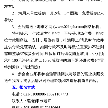
左右);
2、为用人单位提供一桌2椅、1个圆凳，免费提供2人
餐饮;
3、会后赠送上海求才网 (www.021zph.com)网络招聘。
特别提示：付款后方可排位，不接受现场付费，排位
按付款顺序统一安排，展位有限，排满即止!请及时付款并
提供付款凭证确认。如因付款不及时导致位置安排不进则
需调整场馆或参会时间;展位预订后请勿随意取消，否则须
承担100元违约金;周四16:30后取消的恕不退还展位费!位置
特别紧张，请速预定!
4、参会企业须将参会邀请函回执与最新的营业执照发
送至我方，确认后请及时办理款项和发送招聘简章内容。
五、报名
方式：
电话：021-51088986 18621107773
联系人：骆老师 刘老师
微信：79819665 或 79819664