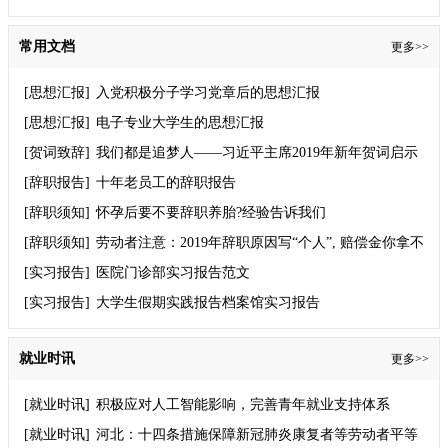
常用文档
更多>>
[思想汇报]
入党积极分子学习党章后的思想汇报
[思想汇报]
电子专业大学生的思想汇报
[贺词致辞]
我们都是追梦人——习近平主席2019年新年贺词启示
录
[辞职报告]
十年老员工的辞职报告
[辞职须知]
怀孕后要不要辞职养胎?经验告诉我们
[辞职须知]
劳动者注意：2019年辞职原因写“个人”, 赔偿金你拿不
到！
[实习报告]
医院门诊部实习报告范文
[实习报告]
大学生假期实践报告档案馆实习报告
就业时讯
更多>>
[就业时讯]
积极应对人工智能影响，完善青年就业支持体系
[就业时讯]
河北：十四条措施保障新冠肺炎康复者等劳动者平等