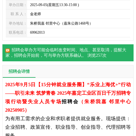
举办日期：
2025-09-05(星期五13:30-15:00 )
联 系 人：
金老师
举办地址：
朱桥我嘉 邻里中心（嘉朱公路1468号）
联系电话：
69962013
招聘会举办方可能会临时改变时间、地点、甚至取消，提醒大
家，
招聘会
开始前，可与举办方联系确认。 浏览
257
次
招聘会详情
2025年9月5日【15分钟就业服务圈】“乐业上海优+”行动
——职引未来 筑梦青春 2025年嘉定工业区百日千万招聘专
项行动暨失业人员专场
招聘会
（朱桥我嘉 邻里中心
20250905）
为有用工需求的企业和求职者提供就业服务。现场提供：
企业招聘、政策宣传、职业指导、创业指导、代理招聘等
服务。