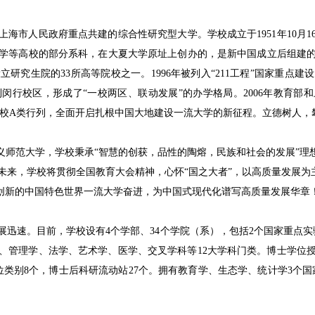
市人民政府重点共建的综合性研究型大学。学校成立于1951年10月16日
学等高校的部分系科，在大夏大学原址上创办的，是新中国成立后组建的第
立研究生院的33所高等院校之一。1996年被列入“211工程”国家重点
到闵行校区，形成了“一校两区、联动发展”的办学格局。2006年教育部和
建设高校A类行列，全面开启扎根中国大地建设一流大学的新征程。立德树人，
义师范大学，学校秉承“智慧的创获，品性的陶熔，民族和社会的发展”理
来，学校将贯彻全国教育大会精神，心怀“国之大者”，以高质量发展为主
人创新的中国特色世界一流大学奋进，为中国式现代化谱写高质量发展华章
迅速。目前，学校设有4个学部、34个学院（系），包括2个国家重点实
管理学、法学、艺术学、医学、交叉学科等12大学科门类。博士学位授
位类别8个，博士后科研流动站27个。拥有教育学、生态学、统计学3个国