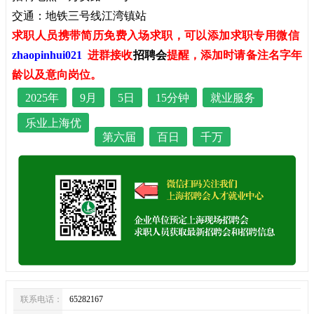
交通：地铁三号线江湾镇站
求职人员携带简历免费入场求职，可以添加求职专用微信
zhaopinhui021
进群接收
招聘会
提醒，添加时请备注名字年
龄以及意向岗位。
2025年
9月
5日
15分钟
就业服务
乐业上海优
第六届
百日
千万
联系电话：
65282167