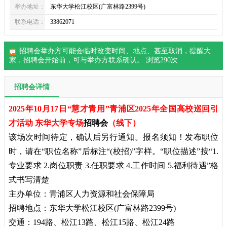
举办地址：
东华大学松江校区(广富林路2399号)
联系电话：
33862071
招聘会举办方可能会临时改变时间、地点、甚至取消，提醒大
家，
招聘会
开始前，可与举办方联系确认。 浏览
290
次
招聘会详情
2025年10月17日“慧才青用”青浦区2025年全国高校巡回引
才活动 东华大学专场
招聘会
（线下）
该场次时间待定，确认后另行通知。报名须知！发布职位
时，请在“职位名称”后标注“(校招)”字样。“职位描述”按“1.
专业要求 2.岗位职责 3.任职要求 4.工作时间 5.福利待遇”格
式书写清楚
主办单位：青浦区人力资源和社会保障局
招聘地点：东华大学松江校区(广富林路2399号)
交通：194路、松江13路、松江15路、松江24路