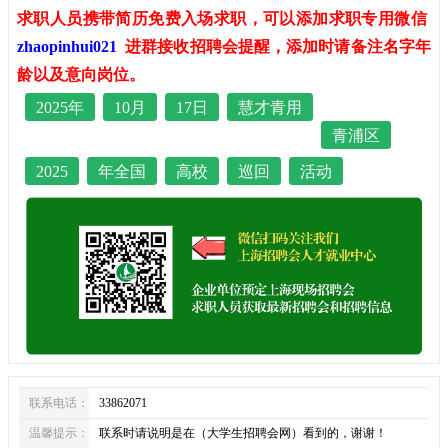
求职人员携带简历免费入场求职，可以添加求职专用微信
zhaopinhui021
进群接收招聘会提醒，添加时请备注名字年
龄以及意向岗位。
2025年
10月
17日
慧才青用
青浦区
2025
年全国
高校
巡回
活动
联系电话：
33862071
温馨提示：
联系时请说明是在（大学生招聘会网）看到的，谢谢！