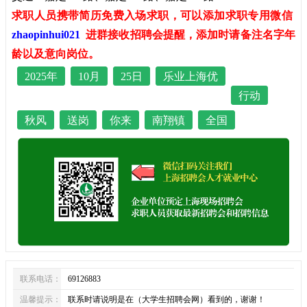
求职人员携带简历免费入场求职，可以添加求职专用微信
zhaopinhui021
进群接收招聘会提醒，添加时请备注名字年
龄以及意向岗位。
2025年
10月
25日
乐业上海优
行动
秋风
送岗
你来
南翔镇
全国
联系电话：
69126883
温馨提示：
联系时请说明是在（大学生招聘会网）看到的，谢谢！