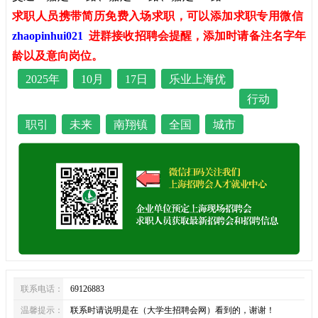
求职人员携带简历免费入场求职，可以添加求职专用微信
zhaopinhui021
进群接收招聘会提醒，添加时请备注名字年
龄以及意向岗位。
2025年
10月
17日
乐业上海优
行动
职引
未来
南翔镇
全国
城市
联系电话：
69126883
温馨提示：
联系时请说明是在（大学生招聘会网）看到的，谢谢！