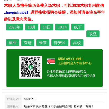
求职人员携带简历免费入场求职，可以添加求职专用微信
zhaopinhui021
进群接收招聘会提醒，添加时请备注名字年
龄以及意向岗位。
2025年
10月
14日
10.14
线下
攻坚
就业
奋进
未来
静安区
高校
联系电话：
56705281
温馨提示：
联系时请说明是在（大学生招聘会网）看到的，谢谢！