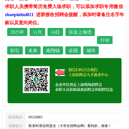
求职人员携带简历免费入场求职，可以添加求职专用微信
zhaopinhui021
进群接收招聘会提醒，添加时请备注名字年
龄以及意向岗位。
2025年
11月
14日
乐业上海优
行动
职引
未来
南翔镇
全国
城市
联系电话：
69126883
温馨提示：
联系时请说明是在（大学生招聘会网）看到的，谢谢！