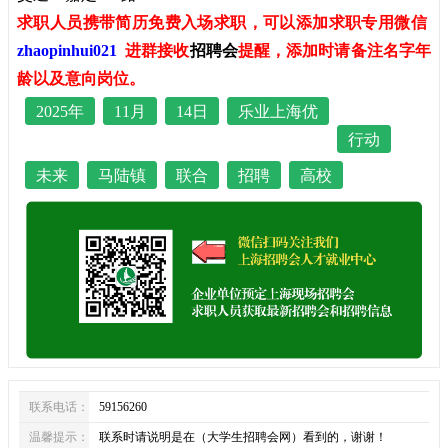
求职人员携带简历免费入场求职，可以添加求职专用微信
zhaopinhui021
进群接收
招聘会
提醒，添加时请备注名字年
龄以及意向岗位。
2025年
11月
14日
乐业上海优
行动
未来
马陆镇
联合
招聘
高校
联系电话：
59156260
温馨提示：
联系时请说明是在（大学生招聘会网）看到的，谢谢！